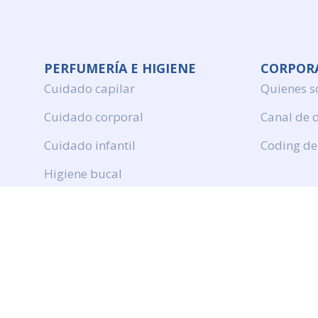
PERFUMERÍA E HIGIENE
CORPOR
Cuidado capilar
Quienes 
Cuidado corporal
Canal de 
Cuidado infantil
Coding de
Higiene bucal
Perfumeria
Protection solar
DROGUERÍA Y LIMPIEZA
Productos de limpieza
Cuidado de ropa