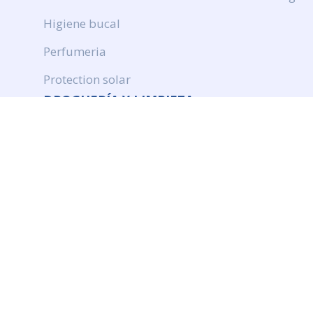
Higiene bucal
Perfumeria
Protection solar
DROGUERÍA Y LIMPIEZA
Productos de limpieza
Cuidado de ropa
Ambientación
Insecticidas
© Quimiromar. Web realizada por Doowebs