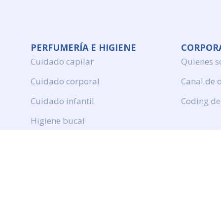
PERFUMERÍA E HIGIENE
CORPOR
Cuidado capilar
Quienes 
Cuidado corporal
Canal de 
Cuidado infantil
Coding de
Higiene bucal
Perfumeria
Protection solar
DROGUERÍA Y LIMPIEZA
Productos de limpieza
Cuidado de ropa