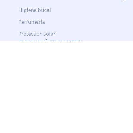
Higiene bucal
Perfumeria
Protection solar
DROGUERÍA Y LIMPIEZA
Productos de limpieza
Cuidado de ropa
Ambientación
Insecticidas
© Quimiromar. Web realizada por Doowebs