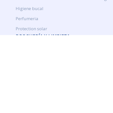
Higiene bucal
Perfumeria
Protection solar
DROGUERÍA Y LIMPIEZA
Productos de limpieza
Cuidado de ropa
Ambientación
Insecticidas
© Quimiromar. Web realizada por Doowebs