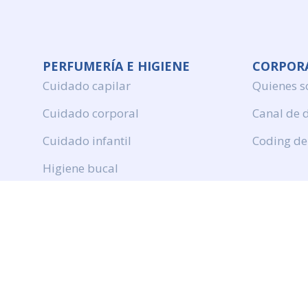
PERFUMERÍA E HIGIENE
CORPOR
Cuidado capilar
Quienes 
Cuidado corporal
Canal de 
Cuidado infantil
Coding de
Higiene bucal
Perfumeria
Protection solar
DROGUERÍA Y LIMPIEZA
Productos de limpieza
Cuidado de ropa