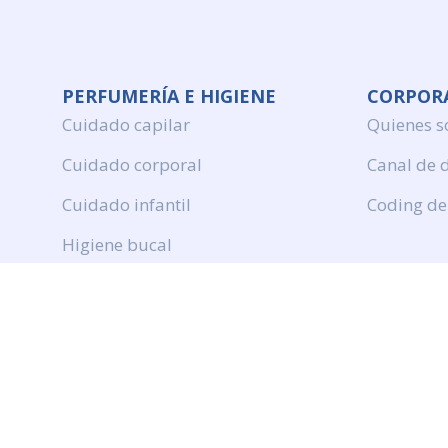
PERFUMERÍA E HIGIENE
CORPOR
Cuidado capilar
Quienes 
Cuidado corporal
Canal de 
Cuidado infantil
Coding de
Higiene bucal
Perfumeria
Protection solar
DROGUERÍA Y LIMPIEZA
Productos de limpieza
Cuidado de ropa