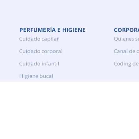
PERFUMERÍA E HIGIENE
CORPOR
Cuidado capilar
Quienes 
Cuidado corporal
Canal de 
Cuidado infantil
Coding de
Higiene bucal
Perfumeria
Protection solar
DROGUERÍA Y LIMPIEZA
Productos de limpieza
Cuidado de ropa