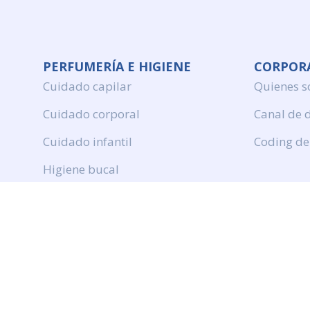
PERFUMERÍA E HIGIENE
CORPOR
Cuidado capilar
Quienes 
Cuidado corporal
Canal de 
Cuidado infantil
Coding de
Higiene bucal
Perfumeria
Protection solar
DROGUERÍA Y LIMPIEZA
Productos de limpieza
Cuidado de ropa