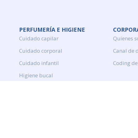
PERFUMERÍA E HIGIENE
CORPOR
Cuidado capilar
Quienes 
Cuidado corporal
Canal de 
Cuidado infantil
Coding de
Higiene bucal
Perfumeria
Protection solar
DROGUERÍA Y LIMPIEZA
Productos de limpieza
Cuidado de ropa