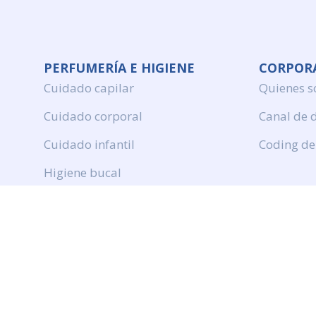
PERFUMERÍA E HIGIENE
CORPOR
Cuidado capilar
Quienes 
Cuidado corporal
Canal de 
Cuidado infantil
Coding de
Higiene bucal
Perfumeria
Protection solar
DROGUERÍA Y LIMPIEZA
Productos de limpieza
Cuidado de ropa