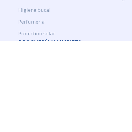
Higiene bucal
Perfumeria
Protection solar
DROGUERÍA Y LIMPIEZA
Productos de limpieza
Cuidado de ropa
Ambientación
Insecticidas
© Quimiromar. Web realizada por Doowebs